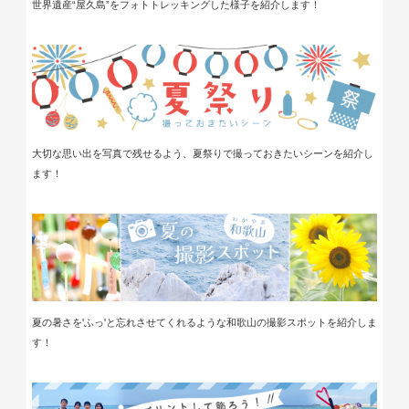
世界遺産“屋久島”をフォトトレッキングした様子を紹介します！
大切な思い出
を写真で残せるよう、
夏祭りで
撮ってお
きたいシーンを
紹介し
ます！
夏の暑さを'ふっ'と忘れさせてくれるような和歌山の撮影スポットを紹介し
ま
す！